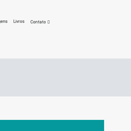
 da Familia Oasiana Consagrada
es
gens
Livros
Contato