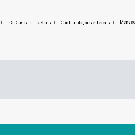
Site do Oasis Centro de Valores e
Oasis Centro de Valor
Mensa
Os Oásis
Retiros
Contemplações e Terços