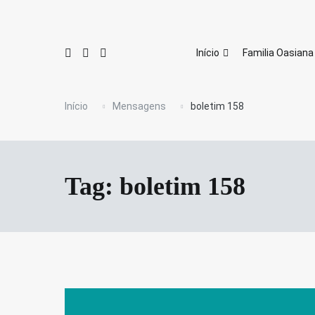
Pular
para
o
conteúdo
Início
Familia Oasiana
Início
Mensagens
boletim 158
Tag:
boletim 158