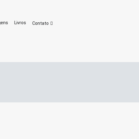
 da Familia Oasiana Consagrada
es
gens
Livros
Contato