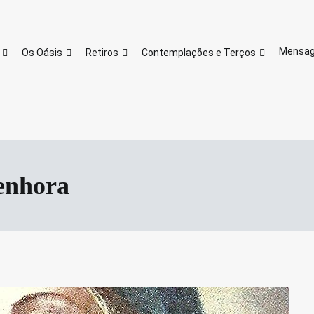
Site do Oasis Centro de Valores e
Oasis Centro de Valor
Mensa
Os Oásis
Retiros
Contemplações e Terços
senhora