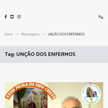
Pular
para
Oasis Centro de Valores
Site do Oasis Centro de Valores e da Familia Oasiana Consagrada
o
conteúdo
Início
Mensagens
UNÇÃO DOS ENFERMOS
Tag:
UNÇÃO DOS ENFERMOS