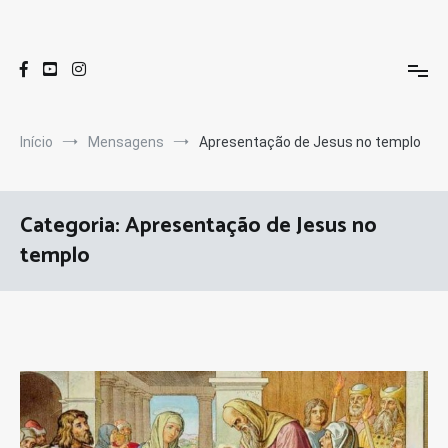
Pular
para
Oasis Centro de Valores
Site do Oasis Centro de Valores e da Familia Oasiana Consagrada
o
conteúdo
Início
Mensagens
Apresentação de Jesus no templo
Categoria:
Apresentação de Jesus no
templo